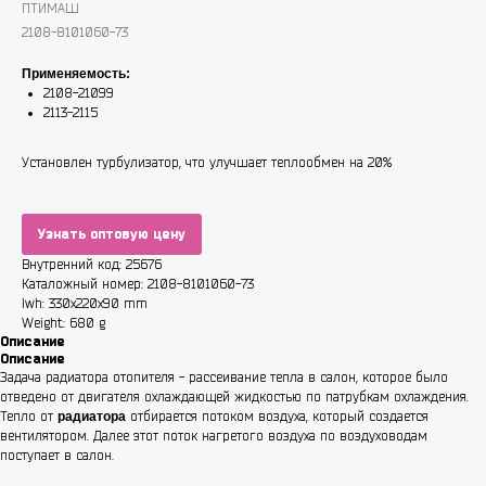
ПТИМАШ
2108-8101060-73
Применяемость:
2108-21099
2113-2115
Установлен турбулизатор, что улучшает теплообмен на 20%
Узнать оптовую цену
Внутренний код: 25676
Каталожный номер: 2108-8101060-73
lwh: 330x220x90 mm
Weight: 680 g
Описание
Описание
Задача радиатора отопителя - рассеивание тепла в салон, которое было
отведено от двигателя охлаждающей жидкостью по патрубкам охлаждения.
Тепло от
радиатора
отбирается потоком воздуха, который создается
вентилятором. Далее этот поток нагретого воздуха по воздуховодам
поступает в салон.