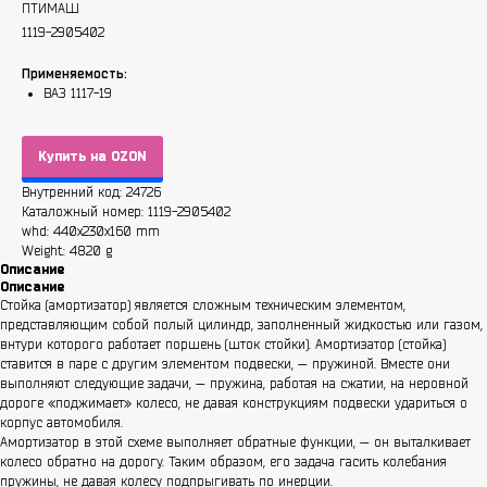
ПТИМАШ
1119-2905402
Применяемость:
ВАЗ 1117-19
Купить на OZON
Внутренний код: 24726
Каталожный номер: 1119-2905402
whd: 440x230x160 mm
Weight: 4820 g
Описание
Описание
Стойка (амортизатор) является сложным техническим элементом,
представляющим собой полый цилиндр, заполненный жидкостью или газом,
внтури которого работает поршень (шток стойки). Амортизатор (стойка)
ставится в паре с другим элементом подвески, — пружиной. Вместе они
выполняют следующие задачи, — пружина, работая на сжатии, на неровной
дороге «поджимает» колесо, не давая конструкциям подвески удариться о
корпус автомобиля.
Амортизатор в этой схеме выполняет обратные функции, — он выталкивает
колесо обратно на дорогу. Таким образом, его задача гасить колебания
пружины, не давая колесу подпрыгивать по инерции.